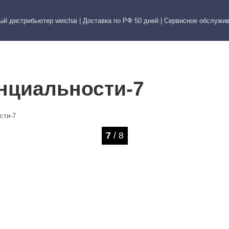
й дистрибьютер weichai | Доставка по РФ 50 дней | Сервисное обслужи
ИС
КОНТАКТЫ
ФОТО
нциальности-7
сти-7
7
/ 8