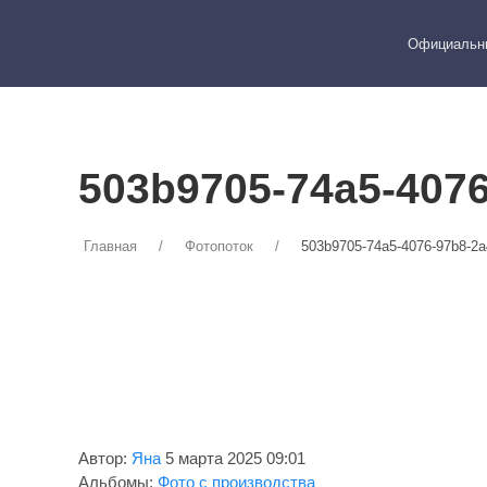
WEICHAI
ГЛАВНАЯ
КАТАЛОГ
Официальны
СЕРВ
503b9705-74a5-4076
Главная
Фотопоток
503b9705-74a5-4076-97b8-2
Автор:
Яна
5 марта 2025 09:01
Альбомы:
Фото с производства