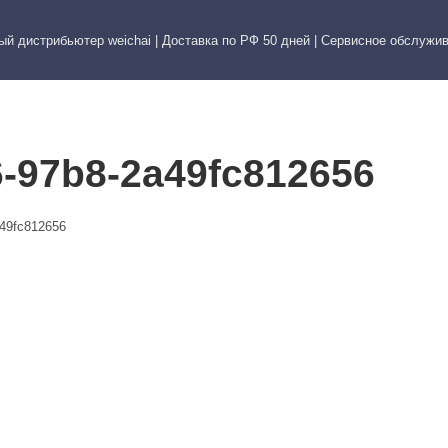
й дистрибьютер weichai | Доставка по РФ 50 дней | Сервисное обслужи
ИС
КОНТАКТЫ
ФОТО
-97b8-2a49fc812656
a49fc812656