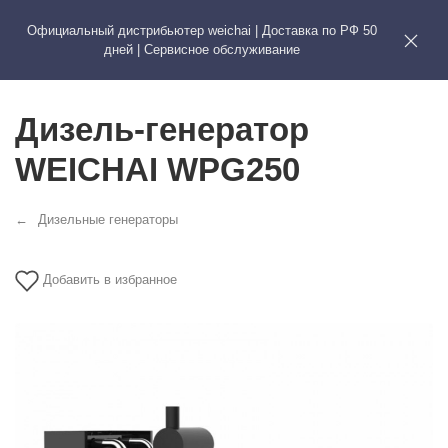
Официальный дистрибьютер weichai | Доставка по РФ 50
WEICHAI
ЗАПЧА
дней | Сервисное обслуживание
Дизель-генератор
WEICHAI WPG250
Дизельные генераторы
Добавить в избранное