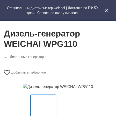
Официальный дистрибьютер weichai | Доставка по РФ 50
WEICHAI
ЗАПЧА
дней | Сервисное обслуживание
Дизель-генератор
WEICHAI WPG110
Дизельные генераторы
Добавить в избранное