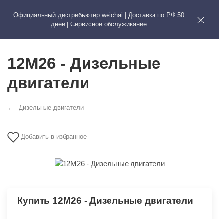
Официальный дистрибьютер weichai | Доставка по РФ 50
WEICHAI
ЗАПЧА
дней | Сервисное обслуживание
12М26 - Дизельные
двигатели
Дизельные двигатели
Добавить в избранное
Купить 12М26 - Дизельные двигатели